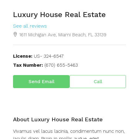
Luxury House Real Estate
See all reviews
1611 Michigan Ave, Miami Beach, FL 33139
License:
US- 324-6547
Tax Number:
(670) 655-5463
Send Email
Call
About Luxury House Real Estate
Vivamus vel lacus lacinia, condimentum nunc non,
iaculis diam. Proin in mollis augue, eget