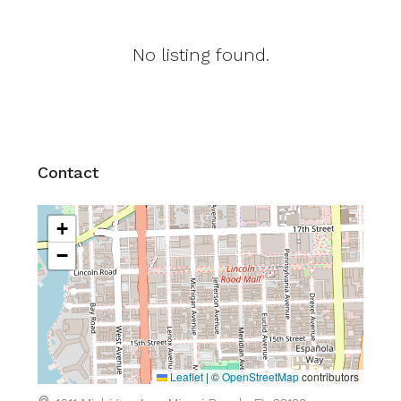
No listing found.
Contact
+
−
Leaflet
|
©
OpenStreetMap
contributors