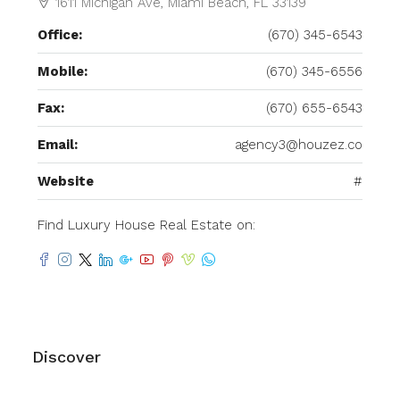
1611 Michigan Ave, Miami Beach, FL 33139
Office:
(670) 345-6543
Mobile:
(670) 345-6556
Fax:
(670) 655-6543
Email:
agency3@houzez.co
Website
#
Find Luxury House Real Estate on:
Discover